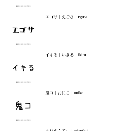
エゴサ｜えごさ｜egosa
イキる｜いきる｜ikiru
鬼コ｜おにこ｜oniko
ありえんてぃ｜arienthii