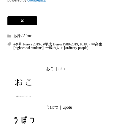
powered by
Google翻訳
あ行 / A line
#令和 Reiwa 2019-
,
#平成 Heisei 1989-2019
,
JCJK・中高生
[highschool students]
,
一般の人々 [ordinary people]
おこ｜oko
うぽつ｜upotu