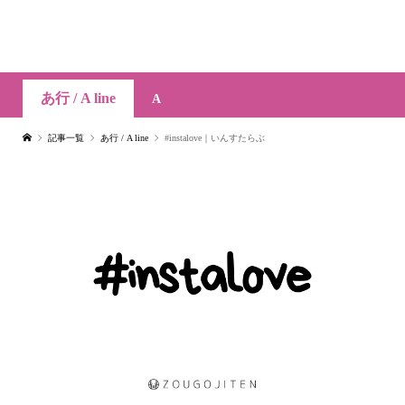
あ行 / A line
A
記事一覧
あ行 / A line
#instalove｜いんすたらぶ