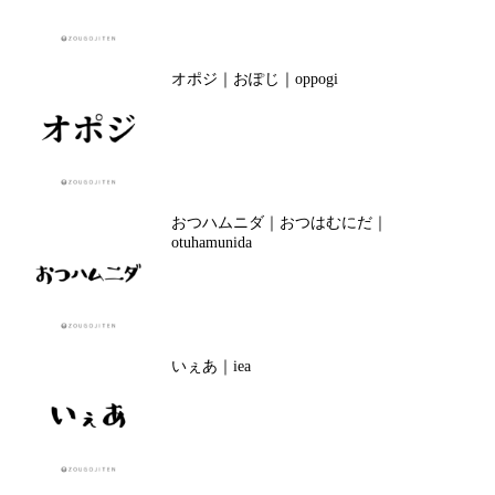
オポジ｜おぽじ｜oppogi
おつハムニダ｜おつはむにだ｜
otuhamunida
いぇあ｜iea