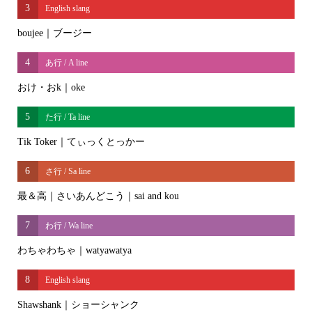
3
English slang
boujee｜ブージー
4
あ行 / A line
おけ・おk｜oke
5
た行 / Ta line
Tik Toker｜てぃっくとっかー
6
さ行 / Sa line
最＆高｜さいあんどこう｜sai and kou
7
わ行 / Wa line
わちゃわちゃ｜watyawatya
8
English slang
Shawshank｜ショーシャンク