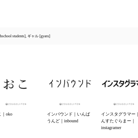
hool students]
,
ギャル [gyaru]
｜oko
インバウンド｜いんば
インスタグラマー
うんど｜inbound
んすたぐらまー｜
instagramer