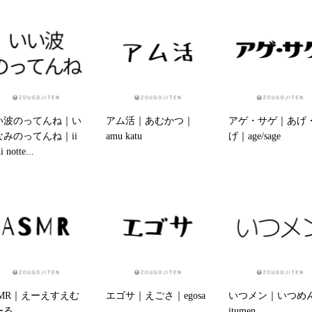
い波のってんね｜い
アム活｜あむかつ｜
アゲ・サゲ｜あげ
なみのってんね｜ii
amu katu
げ｜age/sage
 notte...
SMR｜えーえすえむ
エゴサ｜えごさ｜egosa
いつメン｜いつめ
ーる
itumen