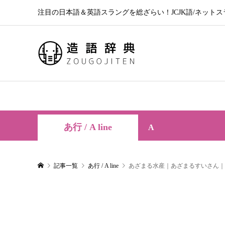
注目の日本語＆英語スラングを総ざらい！JCJK語/ネットスラン
あ行 / A line
A
記事一覧
あ行 / A line
あざまる水産｜あざまるすいさん｜azama