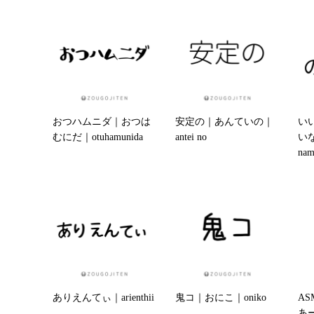
おつハムニダ｜おつは
安定の｜あんていの｜
い
むにだ｜otuhamunida
antei no
い
nami
ありえんてぃ｜arienthii
鬼コ｜おにこ｜oniko
A
あ