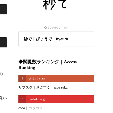
秒で｜びょうで｜byoude
◆閲覧数ランキング｜Access
Ranking
の
1
さ行 / Sa line
サブスク｜さぶすく｜sabu suku
良い
2
English slang
coco｜コゥコゥ