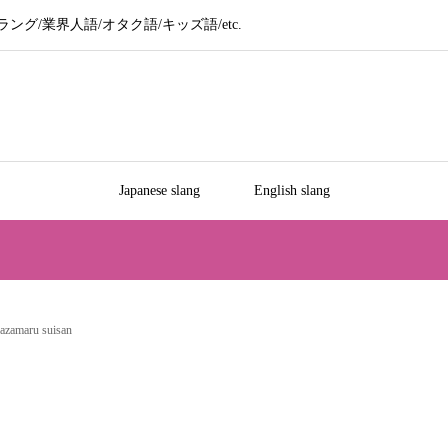
グ/業界人語/オタク語/キッズ語/etc.
Japanese slang
English slang
ru suisan