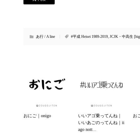
あ行 / A line
#平成 Heisei 1989-2019
,
JCJK・中高生 [highsc
おにご｜onigo
いいアゴ乗ってんね｜
おこ
いいあごのってんね｜ii
ago nott...