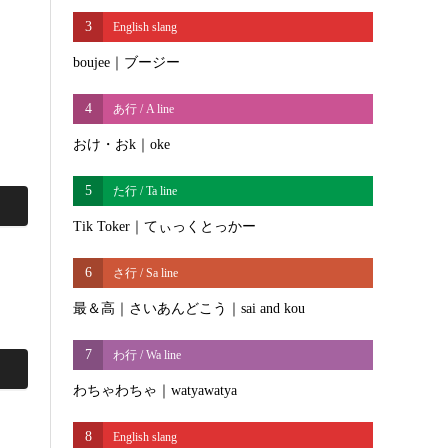
3
English slang
boujee｜ブージー
4
あ行 / A line
おけ・おk｜oke
5
た行 / Ta line
Tik Toker｜てぃっくとっかー
6
さ行 / Sa line
最＆高｜さいあんどこう｜sai and kou
7
わ行 / Wa line
わちゃわちゃ｜watyawatya
8
English slang