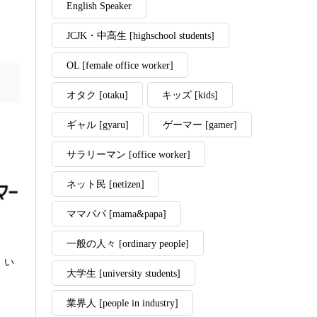
English Speaker
JCJK・中高生 [highschool students]
OL [female office worker]
オタク [otaku]
キッズ [kids]
ギャル [gyaru]
ゲーマー [gamer]
サラリーマン [office worker]
ネット民 [netizen]
ママパパ [mama&papa]
一般の人々 [ordinary people]
｜い
大学生 [university students]
業界人 [people in industry]