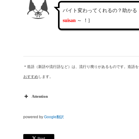
バイト変わってくれるの？助かる
suisa
n
～ ！]
＊造語（新語や流行語など）は、流行り廃りがあるものです。造語を
おすすめ
します。
Attention
powered by
Google翻訳
Post