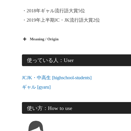
・2018年ギャル流行語大賞5位
・2019年上半期JC・JK流行語大賞2位
Meaning / Origin
使っている人：User
JCJK・中高生 [highschool-students]
ギャル [gyaru]
使い方：How to use