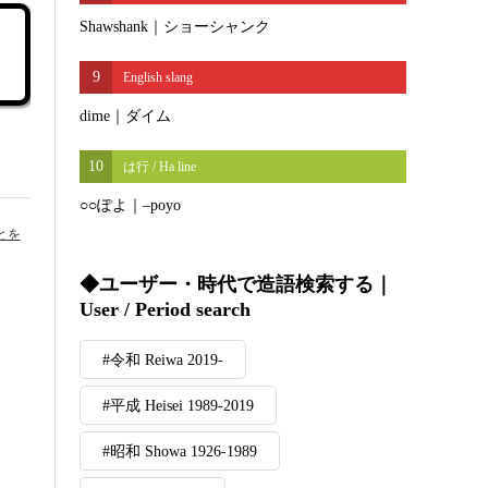
Shawshank｜ショーシャンク
9
English slang
dime｜ダイム
10
は行 / Ha line
○○ぽよ｜–poyo
とを
◆ユーザー・時代で造語検索する｜
User / Period search
#令和 Reiwa 2019-
#平成 Heisei 1989-2019
#昭和 Showa 1926-1989