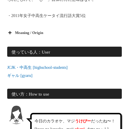
・2011年女子中高生ケータイ流行語大賞5位
Meaning / Origin
使っている人：User
JCJK・中高生 [highschool-students]
ギャル [gyaru]
使い方：How to use
今日のカラオケ、マジ
うけぴー
だったね〜！