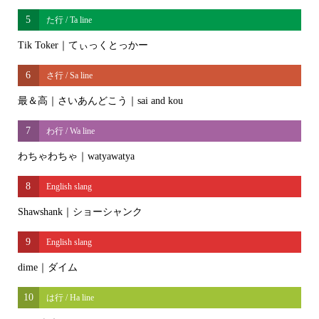
5
た行 / Ta line
Tik Toker｜てぃっくとっかー
6
さ行 / Sa line
最＆高｜さいあんどこう｜sai and kou
7
わ行 / Wa line
わちゃわちゃ｜watyawatya
8
English slang
Shawshank｜ショーシャンク
9
English slang
dime｜ダイム
10
は行 / Ha line