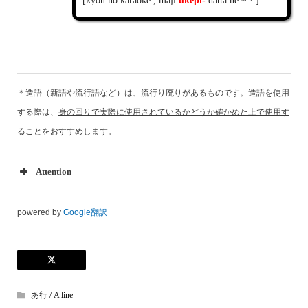
[kyou no karaoke , maji
ukepi-
datta ne ~ ! ]
＊造語（新語や流行語など）は、流行り廃りがあるものです。造語を使用
する際は、
身の回りで実際に使用されているかどうか確かめた上で使用す
ることをおすすめ
します。
Attention
powered by
Google翻訳
あ行 / A line