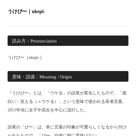
うけぴー｜ukepi-
読み方：Pronunciation
うけぴー［ukepi-］
意味・語源：Meaning / Origin
『うけぴー』とは、「ウケる」の語尾が変化したもので、「面
白い・笑える（＝ウケる）」という意味で使われる若者言葉。
2011年頃に女子中高生を中心に流行した。
語尾の「ぴー」は、単に言葉の印象が可愛らしくなるから付け
られたもので、「ぴー」自体に特に意味はない。