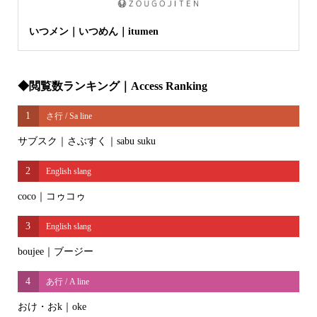
いつメン｜いつめん｜itumen
◆閲覧数ランキング｜Access Ranking
1
さ行 / Sa line
サブスク｜さぶすく｜sabu suku
2
English slang
coco｜コゥコゥ
3
English slang
boujee｜ブージー
4
あ行 / A line
おけ・おk｜oke