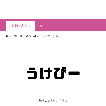
あ行 / A line
A
記事一覧
あ行 / A line
うけぴー｜ukepi-