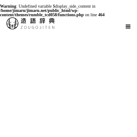
Warning
: Undefined variable $display_side_content in
/home/jimaru/jimaru.net/public_html/wp-
content/themes/rumble_tcd058/functions.php
on line
464