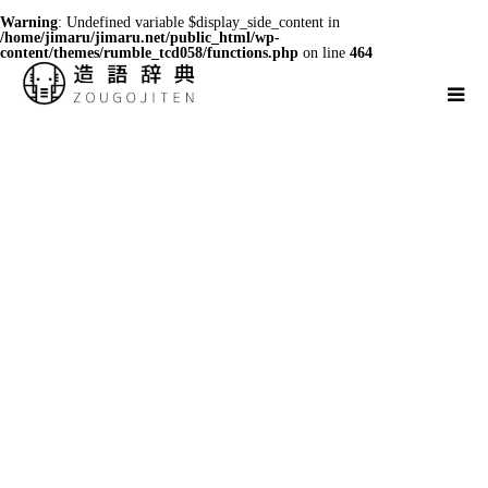
Warning
: Undefined variable $display_side_content in
/home/jimaru/jimaru.net/public_html/wp-
content/themes/rumble_tcd058/functions.php
on line
464