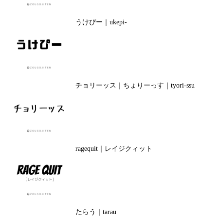
うけぴー｜ukepi-
チョリーッス｜ちょりーっす｜tyori-ssu
ragequit｜レイジクィット
たらう｜tarau