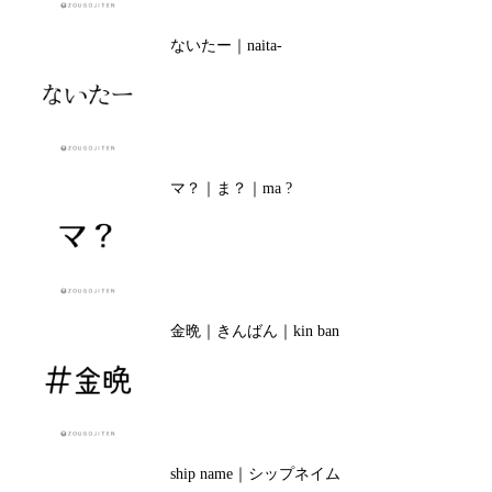
ないたー｜naita-
マ？｜ま？｜ma ?
金晩｜きんばん｜kin ban
ship name｜シップネイム