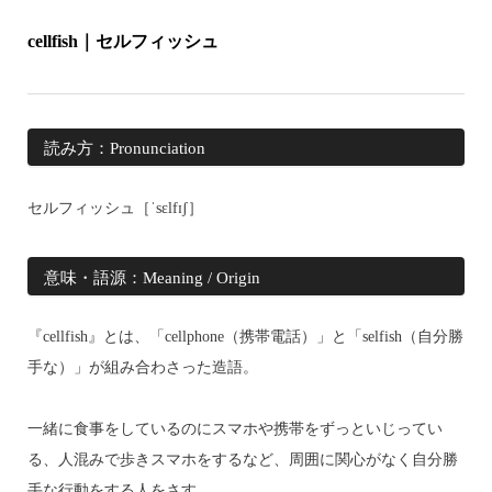
cellfish｜セルフィッシュ
読み方：Pronunciation
セルフィッシュ［ˈsɛlfɪʃ］
意味・語源：Meaning / Origin
『cellfish』とは、「cellphone（携帯電話）」と「selfish（自分勝
手な）」が組み合わさった造語。
一緒に食事をしているのにスマホや携帯をずっといじってい
る、人混みで歩きスマホをするなど、周囲に関心がなく自分勝
手な行動をする人をさす。