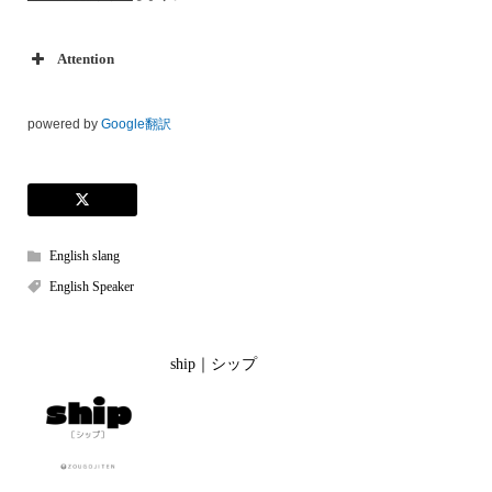
Attention
powered by
Google翻訳
English slang
English Speaker
ship｜シップ