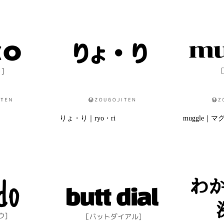
りょ・り｜ryo・ri
muggle｜マ