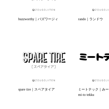
buzzworthy｜バズワージィ
rando｜ランドウ
spare tire｜スペアタイア
ミートテック｜みー
mi-to tekku