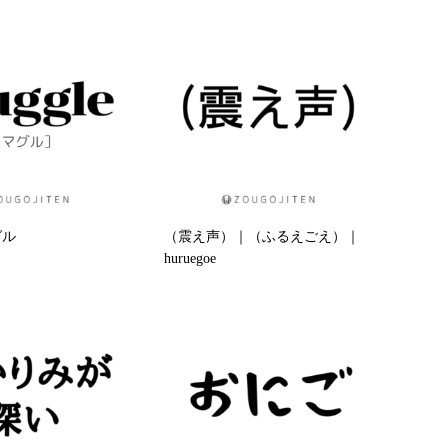
グル
（震え声）｜（ふるえごえ）｜
huruegoe