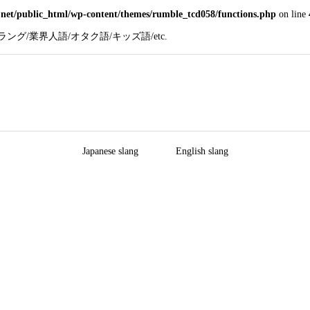
net/public_html/wp-content/themes/rumble_tcd058/functions.php
on line
グ/業界人語/オタク語/キッズ語/etc.
Japanese slang
English slang