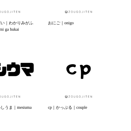
深い｜わかりみがふ
おにご｜onigo
 ga hukai
うま｜mesiuma
cp｜かっぷる｜couple