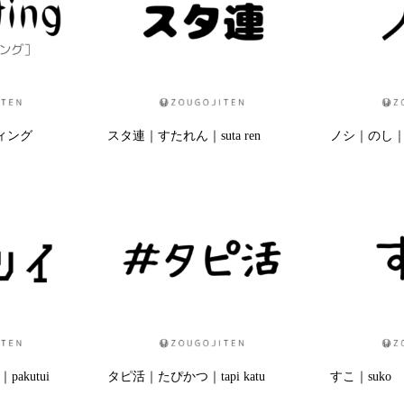
ティング
スタ連｜すたれん｜suta ren
ノシ｜のし｜n
akutui
タピ活｜たぴかつ｜tapi katu
すこ｜suko