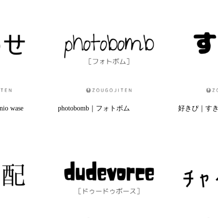
 wase
photobomb｜フォトボム
好きぴ｜すきぴ