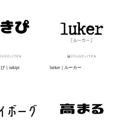
｜sukipi
lurker｜ルーカー