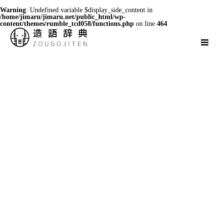
Warning
: Undefined variable $display_side_content in
/home/jimaru/jimaru.net/public_html/wp-
content/themes/rumble_tcd058/functions.php
on line
464