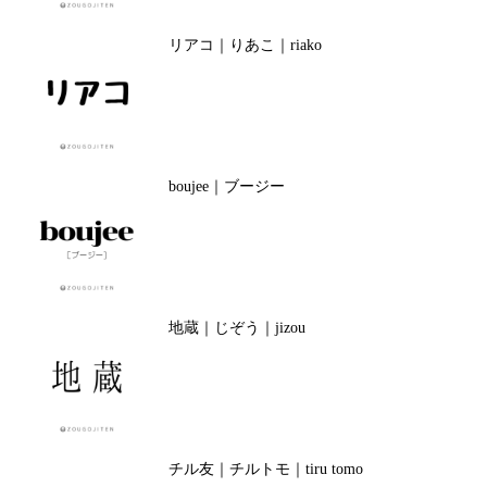
リアコ｜りあこ｜riako
boujee｜ブージー
地蔵｜じぞう｜jizou
チル友｜チルトモ｜tiru tomo