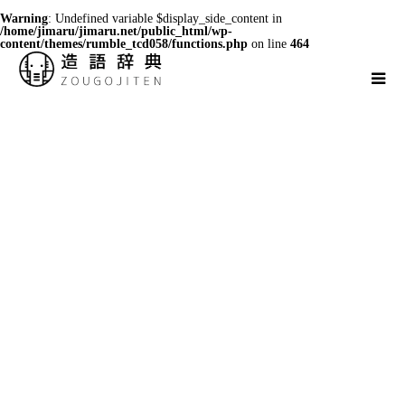
Warning
: Undefined variable $display_side_content in
/home/jimaru/jimaru.net/public_html/wp-
content/themes/rumble_tcd058/functions.php
on line
464