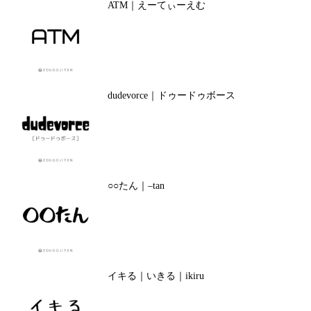
ATM｜えーてぃーえむ
dudevorce｜ドゥードゥボース
○○たん｜–tan
イキる｜いきる｜ikiru