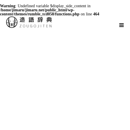
Warning
: Undefined variable $display_side_content in
/home/jimaru/jimaru.net/public_html/wp-
content/themes/rumble_tcd058/functions.php
on line
464