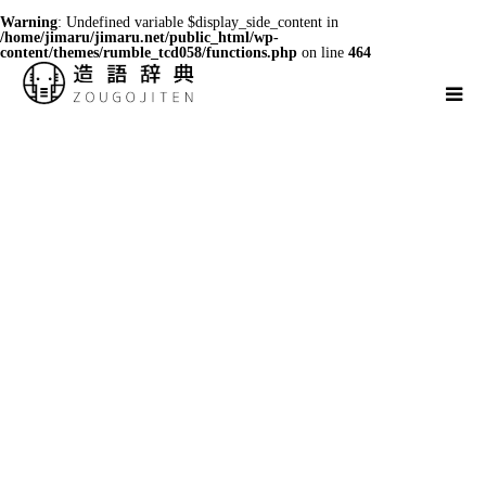
Warning
: Undefined variable $display_side_content in
/home/jimaru/jimaru.net/public_html/wp-
content/themes/rumble_tcd058/functions.php
on line
464