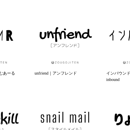
えむあーる
unfriend｜アンフレンド
インバウン
inbound