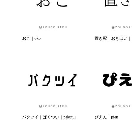
おこ｜oko
置き配｜おきはい｜oki
パクツイ｜ぱくつい｜pakutui
ぴえん｜pien