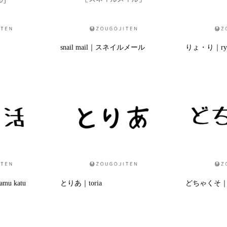
snail mail｜スネイルメール
りょ・り｜ryo
 katu
とりあ｜toria
どちゃくそ｜dot