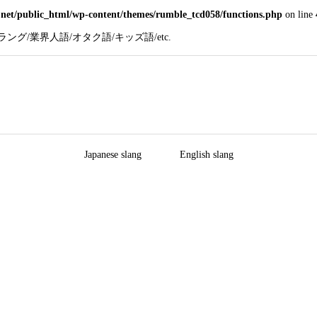
net/public_html/wp-content/themes/rumble_tcd058/functions.php
on line
グ/業界人語/オタク語/キッズ語/etc.
Japanese slang
English slang