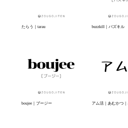
たらう｜tarau
buzzkill｜バズキル
boujee｜ブージー
アム活｜あむかつ｜amu