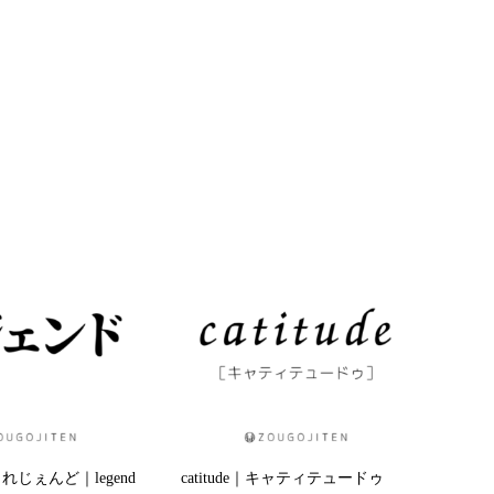
じぇんど｜legend
catitude｜キャティテュードゥ