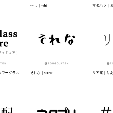
○○し｜–shi
マタハラ｜また
e｜アウワーグラス
それな｜sorena
リア充｜りあじゅ