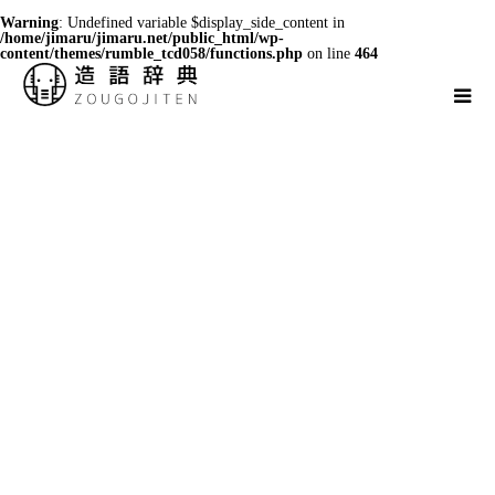
Warning
: Undefined variable $display_side_content in
/home/jimaru/jimaru.net/public_html/wp-
content/themes/rumble_tcd058/functions.php
on line
464