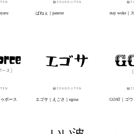
aru
ぱねぇ｜panexe
stay wok
ードゥボース
エゴサ｜えごさ｜egosa
GOAT｜ゴウ