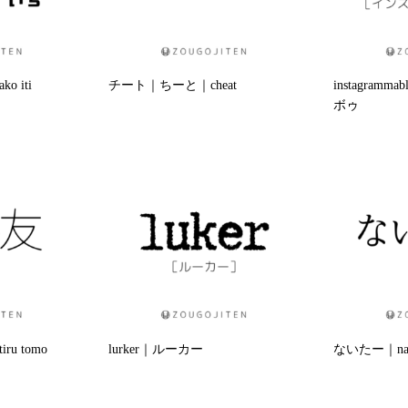
 iti
チート｜ちーと｜cheat
instagra
ボゥ
u tomo
lurker｜ルーカー
ないたー｜nai