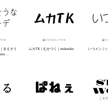
｜きえそう
ムカTK｜むかつく｜mukatuku
いつメン｜いつ
a ...