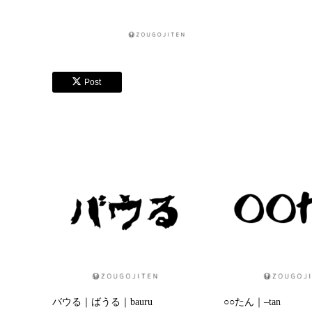
Post
バウる｜ばうる｜bauru
○○たん｜–tan