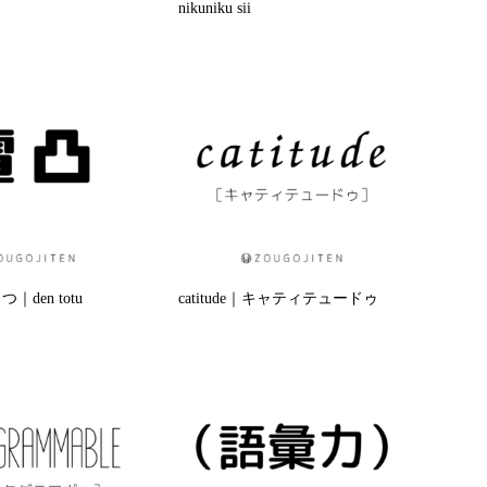
nikuniku sii
den totu
catitude｜キャティテュードゥ