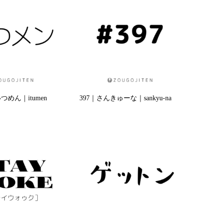
めん｜itumen
397｜さんきゅーな｜sankyu-na