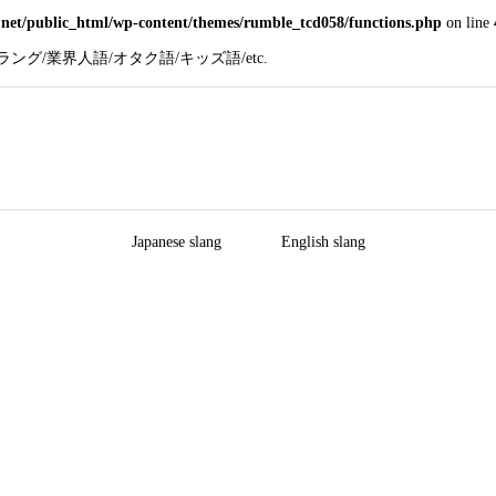
net/public_html/wp-content/themes/rumble_tcd058/functions.php
on line
グ/業界人語/オタク語/キッズ語/etc.
Japanese slang
English slang