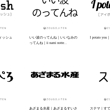
フィッシュ
いい波のってんね｜いいなみの
I potato
ってんね｜ii nami notte...
あざまる水産｜あざまるすいさ
ステマ｜すてま