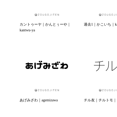
カントゥーヤ｜かんとぅーや｜
過去1｜かこいち｜kako
kantwu-ya
あげみざわ｜agemizawa
チル友｜チルトモ｜tir