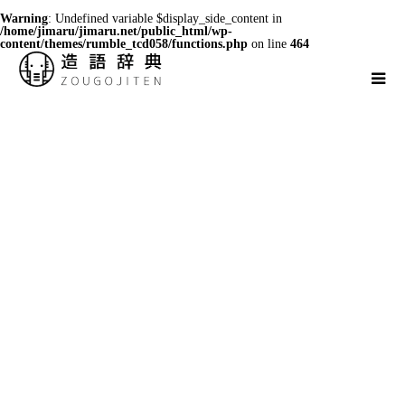
Warning
: Undefined variable $display_side_content in
/home/jimaru/jimaru.net/public_html/wp-
content/themes/rumble_tcd058/functions.php
on line
464