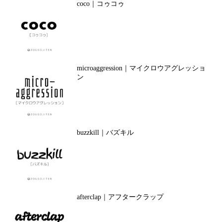
coco｜コゥコゥ
microaggression｜マイクロウアグレッショ
ン
buzzkill｜バズキル
afterclap｜アフタークラップ