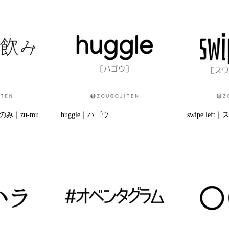
み｜zu-mu
huggle｜ハゴウ
swipe le