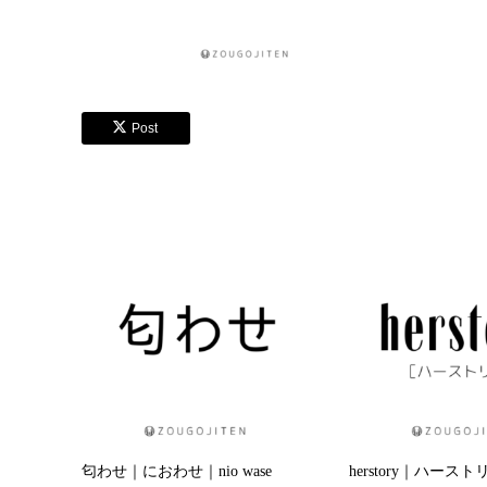
Post
匂わせ｜におわせ｜nio wase
herstory｜ハースト