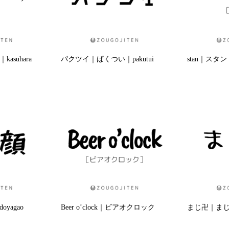
suhara
パクツイ｜ぱくつい｜pakutui
stan｜スタン
yagao
Beer o’clock｜ビアオクロック
まじ卍｜まじまん