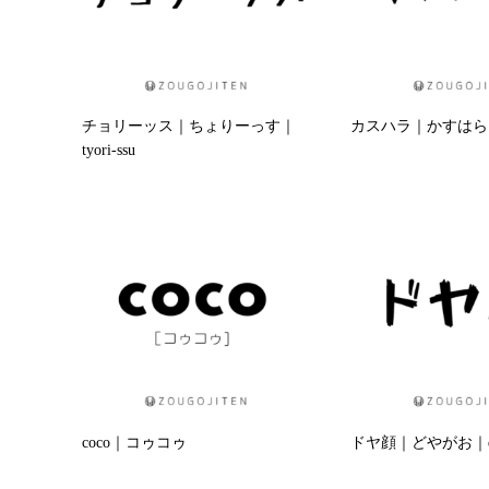
チョリーッス｜ちょりーっす｜
カスハラ｜かすはら｜ka
tyori-ssu
coco｜コゥコゥ
ドヤ顔｜どやがお｜do