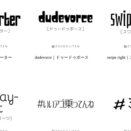
スターター
dudevorce｜ドゥードゥボース
swipe ri