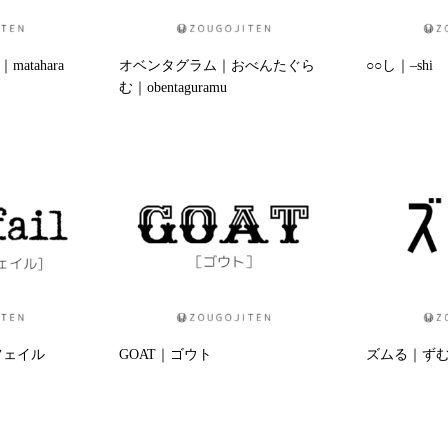
atahara
オベンタグラム｜おべんたぐら
○○し｜–shi
む｜obentaguramu
クフェイル
GOAT｜ゴウト
ズムる｜ずむる