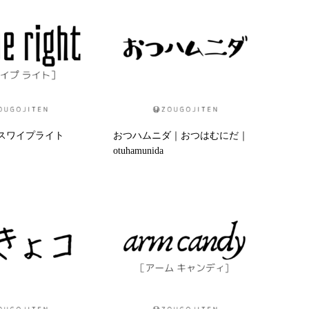
ght｜スワイプライト
おつハムニダ｜おつはむにだ｜
otuhamunida