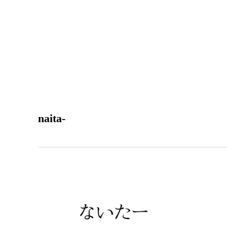
naita-