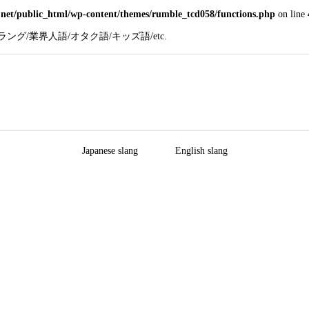
net/public_html/wp-content/themes/rumble_tcd058/functions.php
on line
グ/業界人語/オタク語/キッズ語/etc.
Japanese slang
English slang